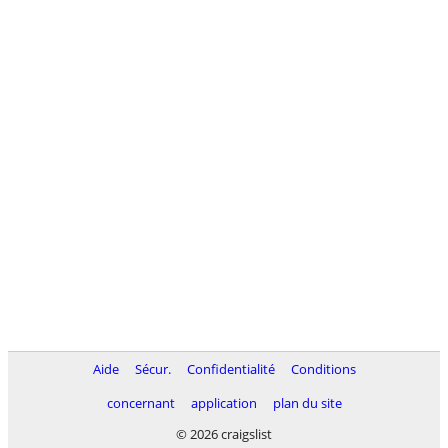
Aide
Sécur.
Confidentialité
Conditions
concernant
application
plan du site
© 2026 craigslist