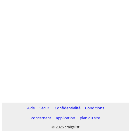
Aide
Sécur.
Confidentialité
Conditions
concernant
application
plan du site
© 2026 craigslist